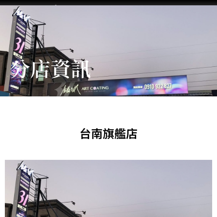
跳
至
主
首頁
最新動態
關於鎰術
施工流程
服務項目
聯絡鎰術
鎰術徵才
要
內
分店資訊
容
台南旗艦店