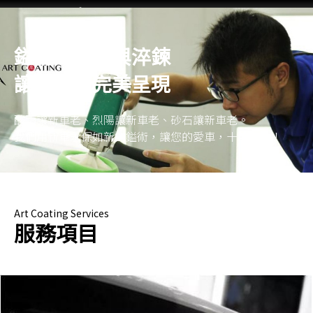
跳
至
主
鎰術的厚工與淬鍊
首頁
最新動態
關於鎰術
施工流程
服務項目
聯絡鎰術
鎰術徵才
要
讓您更加完美呈現
內
容
酸雨讓新車老、烈陽讓新車老、砂石讓新車老。
我們用新車永保如新的鎰術，讓您的愛車，十年不老！
Art Coating Services
服務項目