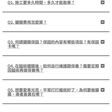
Q1. 施工要多久時間，多久才能取車？
Q2. 鍍膜費用怎麼算？
Q3. 何謂鍍膜保固？保固的內容有哪些項目？有保固
卡嗎？
Q4. 在鎰術鍍膜後，如何自行維護跟保養？需要定期
回鎰術再做保養嗎？
Q5. 想要愛車光亮，平常打打蠟就好了，為何要做鍍
膜，兩者差異在哪？