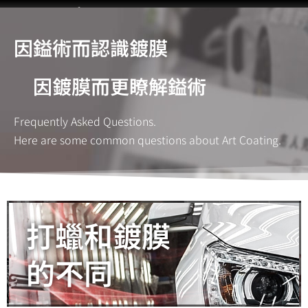
跳
至
因鎰術而認識鍍膜
主
首頁
最新動態
關於鎰術
施工流程
服務項目
聯絡鎰術
鎰術徵才
要
因鍍膜而更瞭解鎰術
內
容
Frequently Asked Questions.
Here are some common questions about Art Coating.
打蠟和鍍膜
的不同