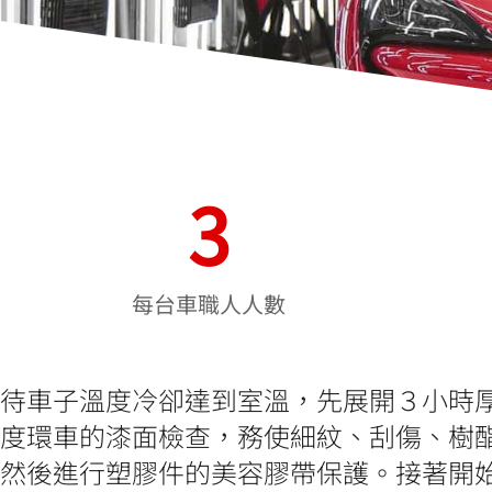
3
每台車職人人數
待車子溫度冷卻達到室溫，先展開３小時厚
度環車的漆面檢查，務使細紋、刮傷、樹
然後進行塑膠件的美容膠帶保護。接著開