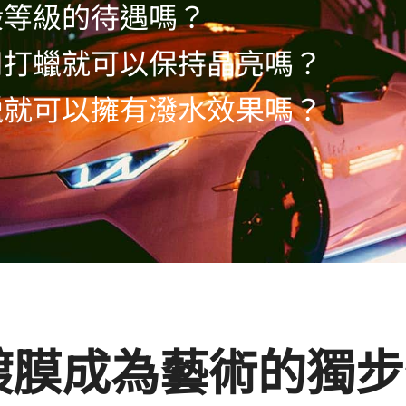
般等級的待遇嗎？
用打蠟就可以保持晶亮嗎？
蠟就可以擁有潑水效果嗎？
鍍膜成為藝術的獨步