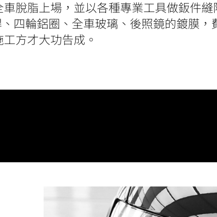
全車脫脂上場，並以各種專業工具做鈑件縫
桿、四輪鋁圈、全車玻璃、後照鏡的鍍膜，
施工方才大功告成。