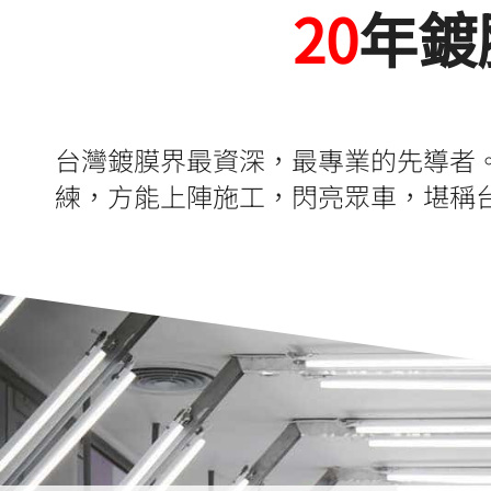
20
年鍍
台灣鍍膜界最資深，最專業的先導者
練，方能上陣施工，閃亮眾車，堪稱