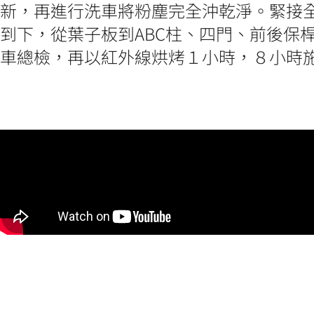
新，再進行洗車將粉塵完全沖乾淨。緊接
到下，從葉子板到ABC柱、四門、前後保
車總檢，再以紅外線烘烤１小時，８小時