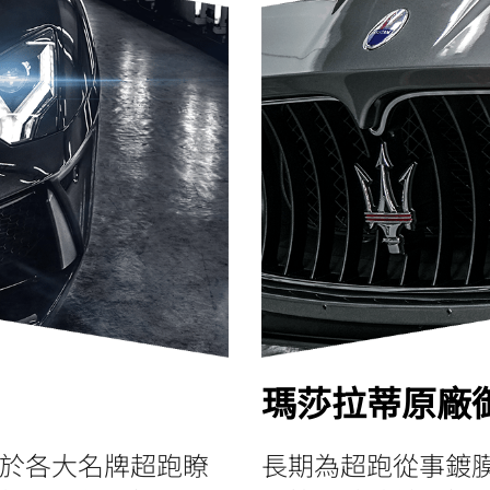
瑪莎拉蒂原廠
於各大名牌超跑瞭
長期為超跑從事鍍