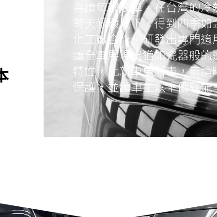
為讓每部愛車，在台灣的冷
苛天候環境下，得到四季如
化工廠合作，研發出專門適
讓全車展現出猶如瓷器般的
特性，比新車更新車，無論
本
保護，並讓車主以平價就能