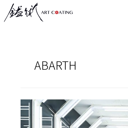
跳
至
主
要
內
容
ABARTH
ABARTH
–
595
–